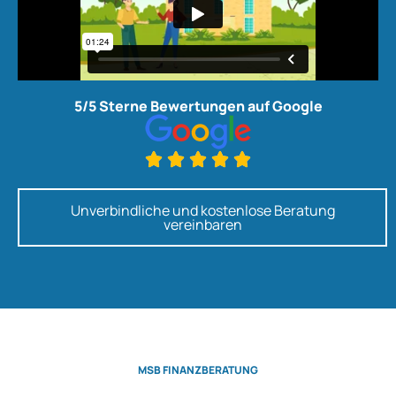
5/5 Sterne Bewertungen auf Google





Unverbindliche und kostenlose Beratung
vereinbaren
MSB FINANZBERATUNG