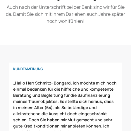
Auch nach der Unterschrift bei der Bank sind wir für Sie
da. Damit Sie sich mit Ihrem Darlehen auch Jahre später
noch wohlfühlen!
KUNDENMEINUNG
K
„Hallo Herr Schmitz- Bongard, ich möchte mich noch
„M
einmal bedanken für die hilfreiche und kompetente
er
Beratung und Begleitung für die Baufinanzierung
du
meines Traumobjektes. Es stellte sich heraus, dass
le
in meinem Alter (64), als Selbständige und
Ge
alleinstehend die Aussicht doch eingeschränkt
Vo
schien. Doch Sie haben mir Mut gemacht und sehr
Fi
gute Kreditkonditionen mir anbieten können. Ich
de