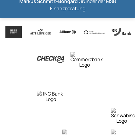
Markus Schmitz-Bongard
Gründer der MSB
Finanzberatung