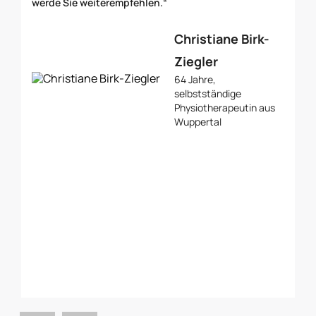
werde Sie weiterempfehlen.“
Em
se
gl
Christiane Birk-
em
Ziegler
64 Jahre,
selbstständige
Physiotherapeutin aus
Wuppertal